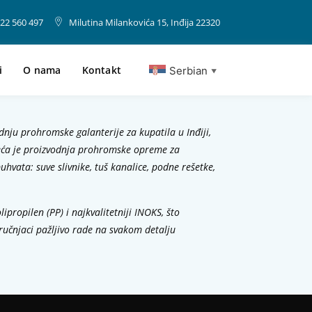
22 560 497
Milutina Milankovića 15, Inđija 22320
i
O nama
Kontakt
Serbian
▼
nju prohromske galanterije za kupatila u Inđiji,
eća je proizvodnja prohromske opreme za
uhvata: suve slivnike, tuš kanalice, podne rešetke,
olipropilen (PP) i najkvalitetniji INOKS, što
tručnjaci pažljivo rade na svakom detalju