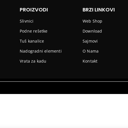
PROIZVODI
BRZI LINKOVI
Slivnici
Web Shop
Podne rešetke
Download
Tuš kanalice
Sajmovi
Nadogradni elementi
O Nama
Vrata za kadu
Kontakt