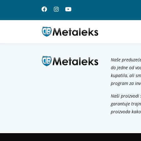
Naše preduzeće
do jedne od vo
kupatila, ali s
program za inv
Naši proizvodi s
garantuje trajn
proizvoda kako 