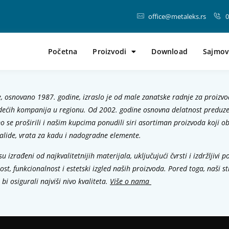
office@metaleks.rs
0
Početna
Proizvodi
Download
Sajmov
, osnovano 1987. godine, izraslo je od male zanatske radnje za proizvod
dećih kompanija u regionu. Od 2002. godine osnovna delatnost preduz
mo se proširili i našim kupcima ponudili siri asortiman proizvoda koji ob
alide, vrata za kadu i nadogradne elemente.
u izrađeni od najkvalitetnijih materijala, uključujući čvrsti i izdržljivi p
ost, funkcionalnost i estetski izgled naših proizvoda. Pored toga, naši s
bi osigurali najviši nivo kvaliteta.
Više o nama