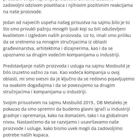
zadovoljni odzivom posetilaca i njihovim pozitivnim reakcijama
na naše proizvode.
Jedan od najvećih uspeha našeg prisustva na sajmu bilo je to
što smo privukli pažnju mnogih ljudi koji su bili oduševljeni
kvalitetom i izgledom naših proizvoda. Uz to, imali smo priliku
da se sretnemo sa mnogim stručnjacima iz oblasti
građevinarstva, arhitektima i dizajnerima, kao i da se
upoznamo sa drugim vodećim kompanijama u industriji.
Predstavljanje naših proizvoda i usluga na sajmu Mosbuild je
bilo izuzetno važno za nas. Kao vodeća kompanija u ovoj
oblasti, mi smo svesni da je ključno da se redovno pojavljujemo
na ovakvim događajima i da se povezujemo sa drugim
stručnjacima i kompanijama u industriji.
Svojim prisustvom na sajmu Mosbuild 2019.,
DB Metaleks
je
pokazao da smo spremni da budemo glavni igrači u industriji
gradnje i opremanja, kako na domaćem, tako i na globalnom
nivou. Nastavićemo da se razvijamo i usavršavamo naše
proizvode i usluge, kako bismo uvek mogli da zadovoljimo
potrebe naših kupaca.