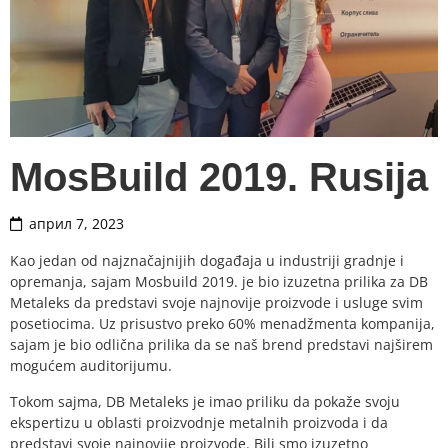
MosBuild 2019. Rusija
април 7, 2023
Kao jedan od najznačajnijih događaja u industriji gradnje i
opremanja, sajam Mosbuild 2019. je bio izuzetna prilika za
DB
Metaleks
da predstavi svoje najnovije proizvode i usluge svim
posetiocima. Uz prisustvo preko 60% menadžmenta kompanija,
sajam je bio odlična prilika da se naš brend predstavi najširem
mogućem auditorijumu.
Tokom sajma,
DB Metaleks
je imao priliku da pokaže svoju
ekspertizu u oblasti proizvodnje metalnih proizvoda i da
predstavi svoje najnovije proizvode. Bili smo izuzetno