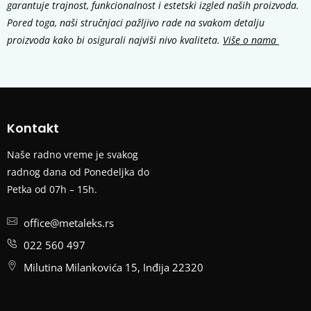
garantuje trajnost, funkcionalnost i estetski izgled naših proizvoda.
Pored toga, naši stručnjaci pažljivo rade na svakom detalju
proizvoda kako bi osigurali najviši nivo kvaliteta.
Više o nama
Kontakt
Naše radno vreme je svakog
radnog dana od Ponedeljka do
Petka od 07h – 15h.
office@metaleks.rs
022 560 497
Milutina Milankovića 15, Inđija 22320