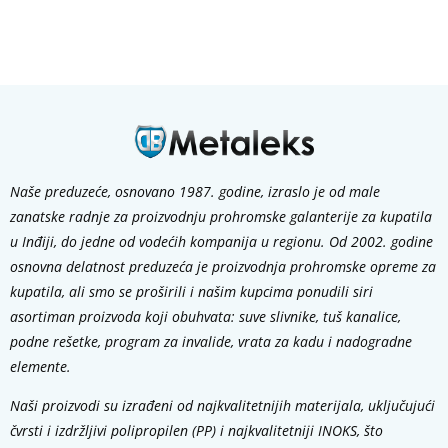
Naše preduzeće, osnovano 1987. godine, izraslo je od male
zanatske radnje za proizvodnju prohromske galanterije za kupatila
u Inđiji, do jedne od vodećih kompanija u regionu. Od 2002. godine
osnovna delatnost preduzeća je proizvodnja prohromske opreme za
kupatila, ali smo se proširili i našim kupcima ponudili siri
asortiman proizvoda koji obuhvata: suve slivnike, tuš kanalice,
podne rešetke, program za invalide, vrata za kadu i nadogradne
elemente.
Naši proizvodi su izrađeni od najkvalitetnijih materijala, uključujući
čvrsti i izdržljivi polipropilen (PP) i najkvalitetniji INOKS, što