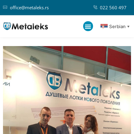
office@metaleks.rs
022 560 497
Serbian
▼